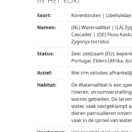
In het kort
Soort:
Korenbouten | Libellulidae
Namen:
(NL) Watervallibel | (LA) Zy
Cascader | (DE) Fluss-Kask
Zygonyx torridus
Status:
Zeer zeldzaam (EU), beperk
Portugal. Elders (Afrika, Az
Actief:
Mei t/m oktober, afhankelij
Habitat:
De Watervallibel is een spe
rivieren, stroomversnelling
warme gebieden. De larven 
water, vaak vastgeklampt 
dieren patrouilleren onver
vaak in de sproei van water