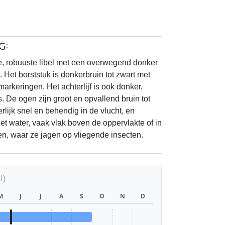
g:
te, robuuste libel met een overwegend donker
 Het borststuk is donkerbruin tot zwart met
markeringen. Het achterlijf is ook donker,
. De ogen zijn groot en opvallend bruin tot
rlijk snel en behendig in de vlucht, en
het water, vaak vlak boven de oppervlakte of in
en, waar ze jagen op vliegende insecten.
U)
M
J
J
A
S
O
N
D