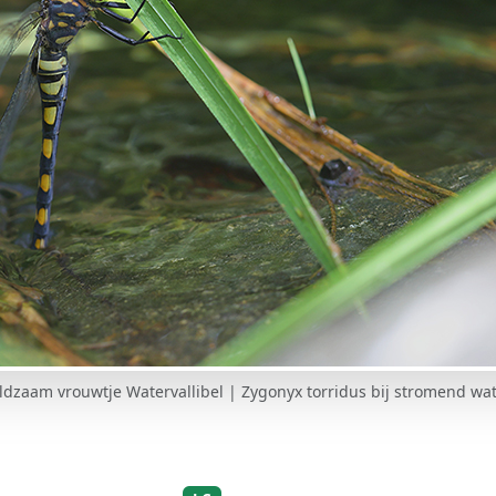
ldzaam vrouwtje Watervallibel | Zygonyx torridus bij stromend wat