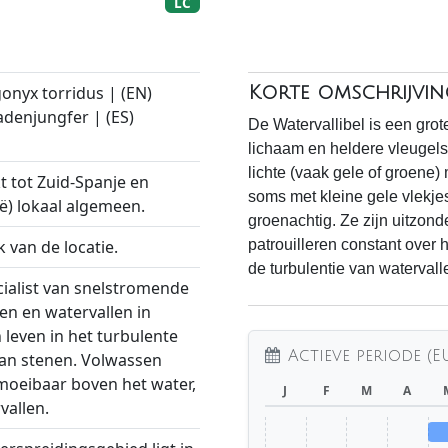
LC
gonyx torridus | (EN)
Korte omschrijvin
adenjungfer | (ES)
De Watervallibel is een gro
lichaam en heldere vleugels.
lichte (vaak gele of groene) 
t tot Zuid-Spanje en
soms met kleine gele vlekjes
ië) lokaal algemeen.
groenachtig. Ze zijn uitzonde
k van de locatie.
patrouilleren constant over 
de turbulentie van watervall
cialist van snelstromende
en en watervallen in
leven in het turbulente
Actieve periode (E
aan stenen. Volwassen
moeibaar boven het water,
J
F
M
A
vallen.