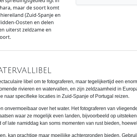
verspreidingsgebied ligt in
ahara, maar de soort komt
hiereiland (Zuid-Spanje en
 Midden-Oosten en delen
een uiterst zeldzame en
oort.
tervallibel
ctaculaire libel om te fotograferen, maar tegelijkertijd een eno
omende rivieren en watervallen, en zijn zeldzaamheid in Europa
e naar specifieke locaties in Zuid-Spanje of Portugal reizen.
ren onvermoeibaar over het water. Het fotograferen van vliegend
tsen waar ze mogelijk even landen, bijvoorbeeld op uitstekend
 of late namiddag kan soms momenten van rust bieden, hoewel z
, kan prachtige maar moeilijke achtergronden bieden. Gebruik e