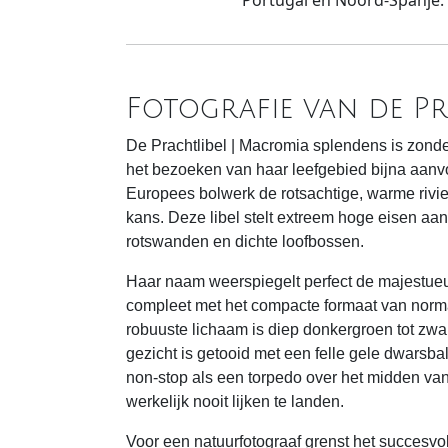
Portugal en Noord-Spanje.
Fotografie van de Pr
De Prachtlibel | Macromia splendens is zonder 
het bezoeken van haar leefgebied bijna aanvo
Europees bolwerk de rotsachtige, warme rivie
kans. Deze libel stelt extreem hoge eisen aan
rotswanden en dichte loofbossen.
Haar naam weerspiegelt perfect de majestueuze
compleet met het compacte formaat van norma
robuuste lichaam is diep donkergroen tot zwar
gezicht is getooid met een felle gele dwarsbal
non-stop als een torpedo over het midden van
werkelijk nooit lijken te landen.
Voor een natuurfotograaf grenst het succesvol