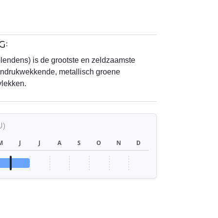
g:
lendens) is de grootste en zeldzaamste
 indrukwekkende, metallisch groene
vlekken.
U)
M
J
J
A
S
O
N
D