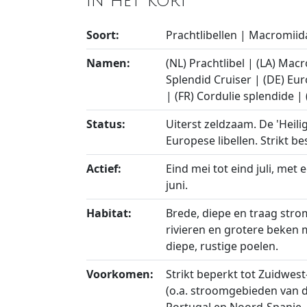
In het kort
Soort:
Prachtlibellen | Macromiid
Namen:
(NL) Prachtlibel | (LA) Mac
Splendid Cruiser | (DE) Eu
| (FR) Cordulie splendide 
Status:
Uiterst zeldzaam. De 'Heili
Europese libellen. Strikt be
Actief:
Eind mei tot eind juli, met e
juni.
Habitat:
Brede, diepe en traag str
rivieren en grotere beken 
diepe, rustige poelen.
Voorkomen:
Strikt beperkt tot Zuidwest
(o.a. stroomgebieden van d