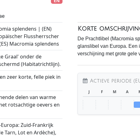
EN
ae
romia splendens | (EN)
Korte omschrijvin
ropäischer Flussherrscher
De Prachtlibel (Macromia sp
| (ES) Macromia splendens
glanslibel van Europa. Een
verschijning met grote gele 
ge Graal' onder de
schermd (Habitatrichtlijn).
en zeer korte, felle piek in
Actieve periode (E
J
F
M
A
omende delen van warme
met rotsachtige oevers en
-Europa: Zuid-Frankrijk
e Tarn, Lot en Ardèche),