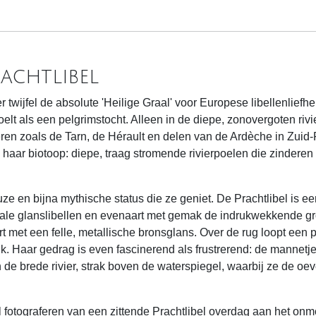
achtlibel
twijfel de absolute 'Heilige Graal' voor Europese libellenliefhe
elt als een pelgrimstocht. Alleen in de diepe, zonovergoten ri
ren zoals de Tarn, de Hérault en delen van de Ardèche in Zuid-
 haar biotoop: diepe, traag stromende rivierpoelen die zinderen
 en bijna mythische status die ze geniet. De Prachtlibel is een
le glanslibellen en evenaart met gemak de indrukwekkende gr
t met een felle, metallische bronsglans. Over de rug loopt een 
k. Haar gedrag is even fascinerend als frustrerend: de mannetjes
 de brede rivier, strak boven de waterspiegel, waarbij ze de o
 fotograferen van een zittende Prachtlibel overdag aan het onmog