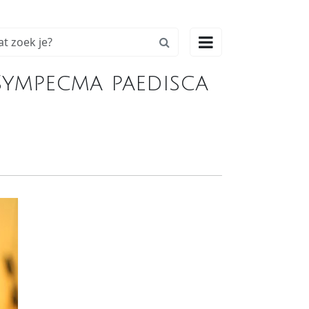

Sympecma paedisca