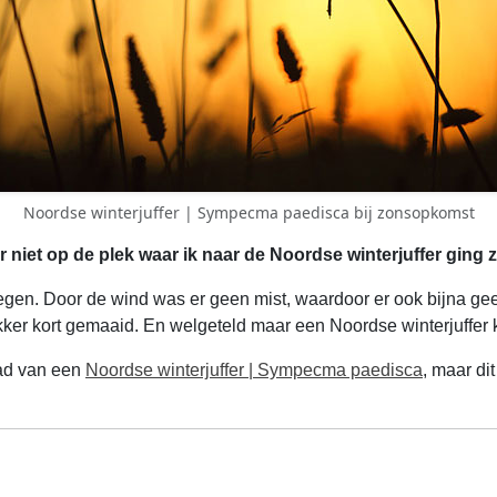
Noordse winterjuffer | Sympecma paedisca bij zonsopkomst
niet op de plek waar ik naar de Noordse winterjuffer ging zo
k tegen. Door de wind was er geen mist, waardoor er ook bijna g
kker kort gemaaid. En welgeteld maar een Noordse winterjuffer
had van een
Noordse winterjuffer | Sympecma paedisca
, maar di