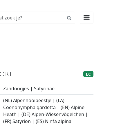

kort
LC
Zandoogjes | Satyrinae
(NL) Alpenhooibeestje | (LA)
Coenonympha gardetta | (EN) Alpine
Heath | (DE) Alpen-Wiesenvögelchen |
(FR) Satyrion | (ES) Ninfa alpina