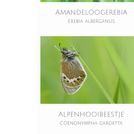
Amandeloogerebia
Erebia alberganus
Alpenhooibeestje
Coenonympha gardetta