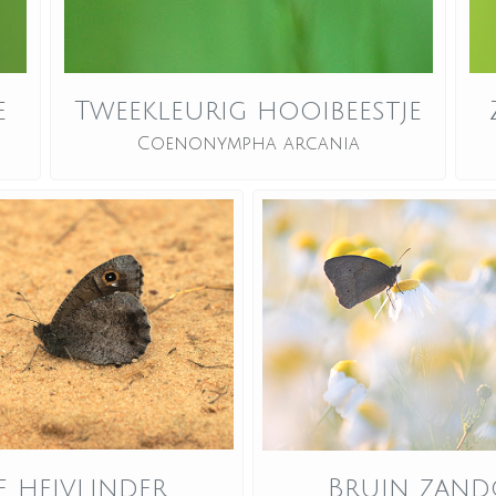
e
Tweekleurig hooibeestje
Coenonympha arcania
e heivlinder
Bruin zand