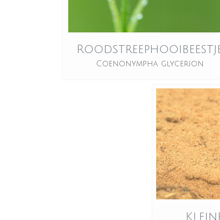
Roodstreephooibeestj
Coenonympha glycerion
Klein