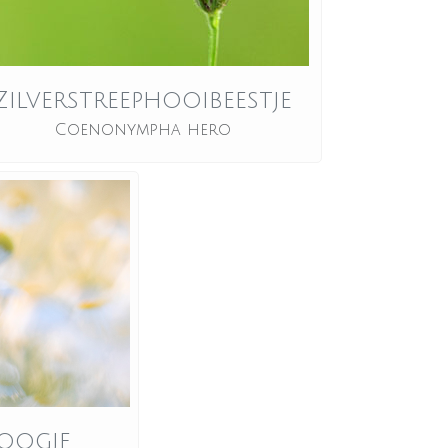
Zilverstreephooibeestje
Coenonympha hero
oogje