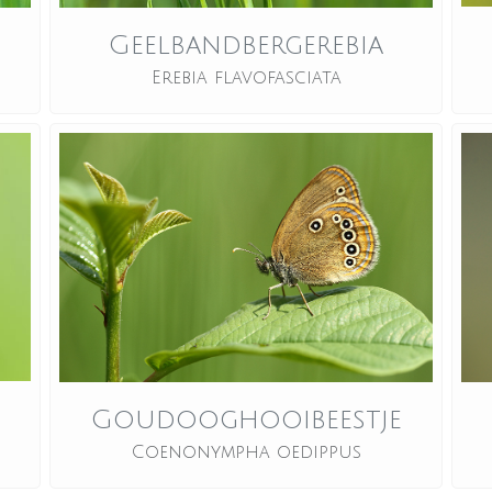
Geelbandbergerebia
Erebia flavofasciata
Goudooghooibeestje
Coenonympha oedippus