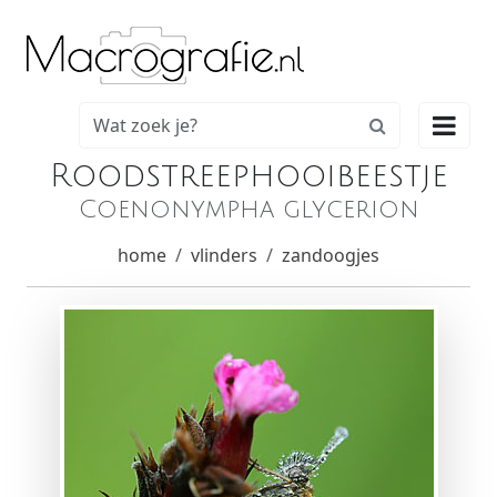

Roodstreephooibeestje
Coenonympha glycerion
home
vlinders
zandoogjes