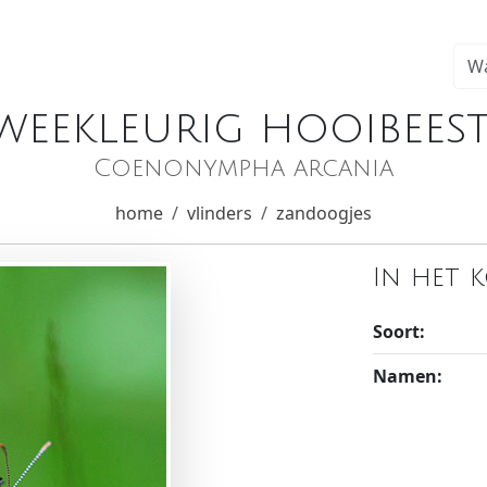
weekleurig hooibeest
Coenonympha arcania
home
vlinders
zandoogjes
In het 
Soort:
Namen: