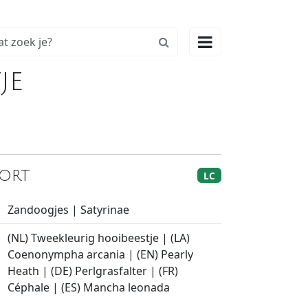

je
kort
LC
Zandoogjes | Satyrinae
(NL) Tweekleurig hooibeestje | (LA)
Coenonympha arcania | (EN) Pearly
Heath | (DE) Perlgrasfalter | (FR)
Céphale | (ES) Mancha leonada