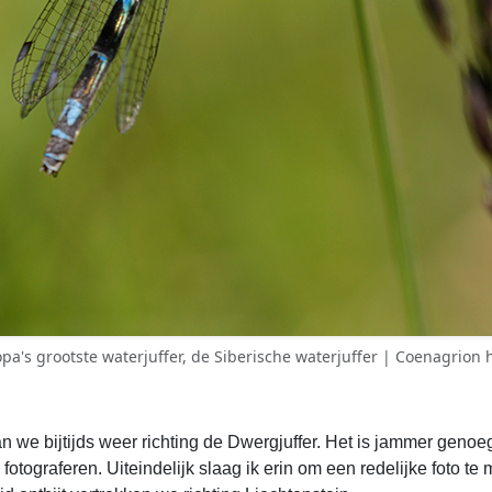
pa's grootste waterjuffer, de Siberische waterjuffer | Coenagrion 
 we bijtijds weer richting de Dwergjuffer. Het is jammer geno
fotograferen. Uiteindelijk slaag ik erin om een redelijke foto t