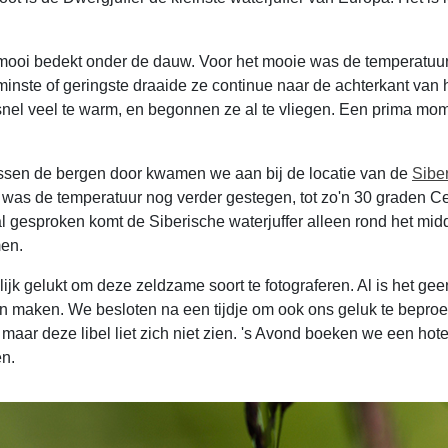
, mooi bedekt onder de dauw. Voor het mooie was de temperatuur
 minste of geringste draaide ze continue naar de achterkant van
el veel te warm, en begonnen ze al te vliegen. Een prima momen
 tussen de bergen door kwamen we aan bij de locatie van de
Siber
 was de temperatuur nog verder gestegen, tot zo'n 30 graden Ce
l gesproken komt de Siberische waterjuffer alleen rond het mid
men.
jk gelukt om deze zeldzame soort te fotograferen. Al is het geen 
maken. We besloten na een tijdje om ook ons geluk te beproeve
maar deze libel liet zich niet zien. 's Avond boeken we een hot
en.