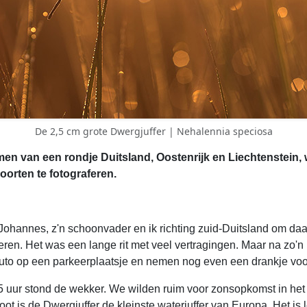
De 2,5 cm grote Dwergjuffer | Nehalennia speciosa
men van een rondje Duitsland, Oostenrijk en Liechtenstein,
soorten te fotograferen.
hannes, z'n schoonvader en ik richting zuid-Duitsland om daa
feren. Het was een lange rit met veel vertragingen. Maar na zo'
uto op een parkeerplaatsje en nemen nog even een drankje voo
15 uur stond de wekker. We wilden ruim voor zonsopkomst in he
ot is de Dwergjuffer de kleinste waterjuffer van Europa. Het is l