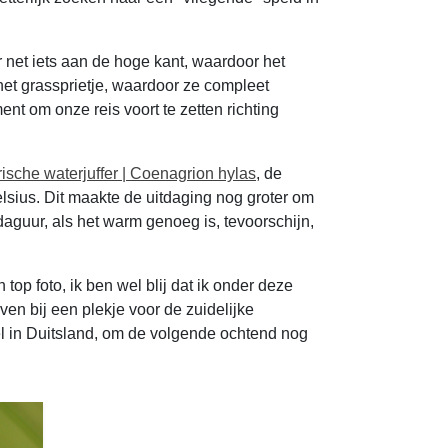
 net iets aan de hoge kant, waardoor het
 het grassprietje, waardoor ze compleet
t om onze reis voort te zetten richting
ische waterjuffer | Coenagrion hylas
, de
lsius. Dit maakte de uitdaging nog groter om
daguur, als het warm genoeg is, tevoorschijn,
top foto, ik ben wel blij dat ik onder deze
n bij een plekje voor de zuidelijke
el in Duitsland, om de volgende ochtend nog