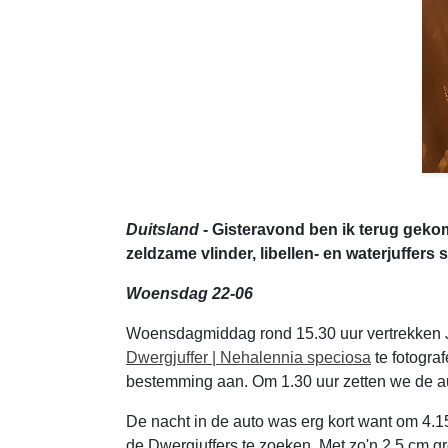
Duitsland
- Gisteravond ben ik terug geko
zeldzame vlinder, libellen- en waterjuffers 
Woensdag 22-06
Woensdagmiddag rond 15.30 uur vertrekken Jo
Dwergjuffer | Nehalennia speciosa
te fotogra
bestemming aan. Om 1.30 uur zetten we de a
De nacht in de auto was erg kort want om 4.
de Dwergjuffers te zoeken. Met zo'n 2,5 cm gro