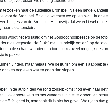
ontbijt vertrekken we richting Liechtenstein.
te zoeken naar de zuidelijke Bronlibel. Na een lange wandelin
atie voor de Bronlibel. Enig tijd wachten we op iets wat lijkt op e
 twee huidjes van de Bronlibel. Het bewijs dat we echt wel op de
 naar Liechtenstein.
ius wordt het erg lastig om het Goudooghooibeestje op de foto t
onderin de vegetatie. Het "lukt" me uiteindelijk om er 1 op de fot
oor in de schaduw onder een boom om zoveel mogelijk de zon 
sje te pakken.
kunnen vinden, maar helaas. We besluiten om een slaapplek te 
 We drinken nog even wat en gaan dan slapen.
lapen in de auto rijden we rond zonsopkomst nog even naar he
en. Ook andere veldjes met vlinders zijn niet te vinden, en besl
 de Eifel goed is, maar ook dit is niet het geval. We rijden du