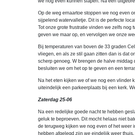
we nog even kunnen slapen. Na een uitgebreid 
Op de weg ernaartoe stoppen we nog even om 
sijpelend watervalletje. Dit is de perfecte loc
Tot onze grote frustratie vinden we zelfs nog
geven we maar op, en vervolgen we onze weg
Bij temperaturen van boven de 33 graden Cels
vliegen, en als ze stil gaan zitten dan is dat 
scherp genoeg. W brengen de halve middag d
besluiten we om het op te geven en een terra
Na het eten kijken we of we nog een vlinder 
uiteindelijk een parkeerplaats bij een kerk.
Zaterdag 25-06
Na een redelijke goede nacht te hebben ges
geluk te beproeven. Dit mocht helaas niet bat
de terugweg kijken we nog even of het weer in
hebben afgelegd zijn we eindelijk weer thuis.