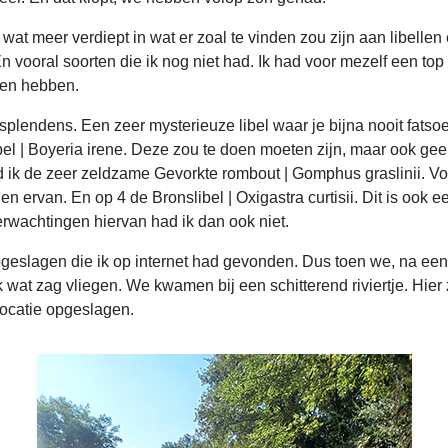
at meer verdiept in wat er zoal te vinden zou zijn aan libellen 
En vooral soorten die ik nog niet had. Ik had voor mezelf een to
sen hebben.
splendens. Een zeer mysterieuze libel waar je bijna nooit fatsoen
l | Boyeria irene. Deze zou te doen moeten zijn, maar ook geen 
ad ik de zeer zeldzame Gevorkte rombout | Gomphus graslinii. V
ervan. En op 4 de Bronslibel | Oxigastra curtisii. Dit is ook een 
wachtingen hiervan had ik dan ook niet.
opgeslagen die ik op internet had gevonden. Dus toen we, na een
ik wat zag vliegen. We kwamen bij een schitterend riviertje. Hie
locatie opgeslagen.