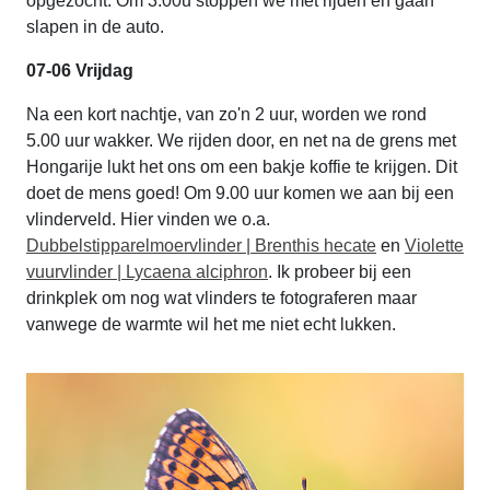
opgezocht. Om 3.00u stoppen we met rijden en gaan
slapen in de auto.
07-06 Vrijdag
Na een kort nachtje, van zo'n 2 uur, worden we rond
5.00 uur wakker. We rijden door, en net na de grens met
Hongarije lukt het ons om een bakje koffie te krijgen. Dit
doet de mens goed! Om 9.00 uur komen we aan bij een
vlinderveld. Hier vinden we o.a.
Dubbelstipparelmoervlinder | Brenthis hecate
en
Violette
vuurvlinder | Lycaena alciphron
. Ik probeer bij een
drinkplek om nog wat vlinders te fotograferen maar
vanwege de warmte wil het me niet echt lukken.