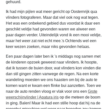
gehuurd.
Ik had mijn pijlen wat meer gericht op Oosternrijk qua
vlinders fotograferen. Maar dat viel ook nog wat tegen.
Het was een onbekend gebied dus voordat ik daar een
geschikt veldje had gevonden waren we alweer een
paar dagen verder. Uiteindelijk vond ik een mooi veldje,
maar het weer zat niet echt mee.'s Ochtends wel een
keer wezen zoeken, maar niks gevonden helaas.
Een paar dagen later ben ik 's middags nog samen met
de kinderen opzoek geweest naar vlinders. Ik hoopte,
dat ik tussen de buien door, wat vlinders kon vinden die
dan stil gingen zitten vanwege de regen. Na een korte
wandeling moesten we ons haasten om bij de auto te
komen want er kwam een flinke bui aanzetten. Toen we
naar de auto renden vloog er vlak voor ons een
Grote
weerschijnvlinder | Apatura iris
op die meteen de boom
in ging. Balen! Maar ik had een stille hoop dat hij na de
regenbui misschien wel weer naar beneden zou komen