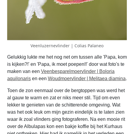
Veenluzernevlinder | Colias Palaneo
Gelukkig lukte me het nog net om tussen alle 'Papa, kom
is kijken?!' en 'Papa, ik moet poepen!!' door wat foto's te
maken van een
Veenbesparelmoervlinder | Boloria
aquilonaris
en een
Woudmoervlinder | Melitaea diamina
.
Toen de zon eenmaal over de bergtoppen was werd het
al gauw te warm en zat er niks meer stil. Tijd om even
lekker te genieten van de schitterende omgeving. Wat
was het ook leuk om mijn gezin eindelijk is te laten zien
waar ik zoal vlinders ging fotograferen. Na een mooie rit
over de Albulapas kon een bakje koffie bij het Kurhaus
niet ontbreken. Hier had ik namelijk in het verleden een