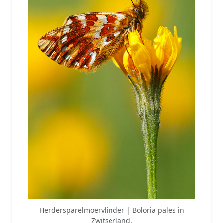
Herdersparelmoervlinder | Boloria pales in
Zwitserland.