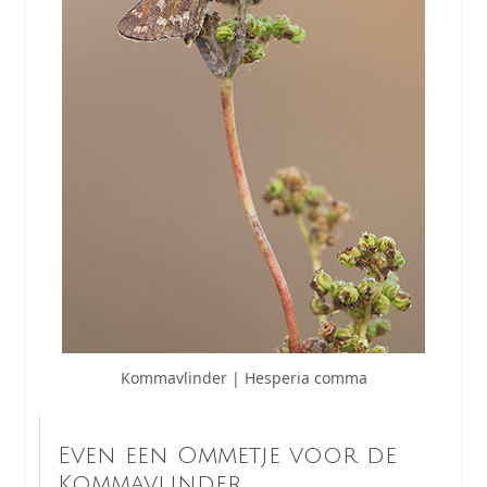
Kommavlinder | Hesperia comma
Even een Ommetje voor de
Kommavlinder.